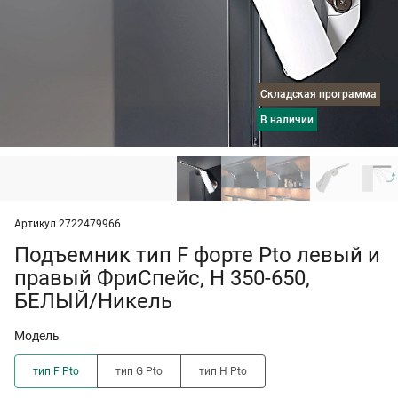
Складская программа
в наличии
Артикул 2722479966
Подъемник тип F форте Pto левый и
правый ФриСпейс, H 350-650,
БЕЛЫЙ/Никель
Модель
тип F Pto
тип G Pto
тип H Pto