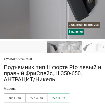
Складская программа
в наличии
Артикул 2722497500
Подъемник тип H форте Pto левый и
правый ФриСпейс, H 350-650,
АНТРАЦИТ/Никель
Модель
тип F Pto
тип G Pto
тип H Pto