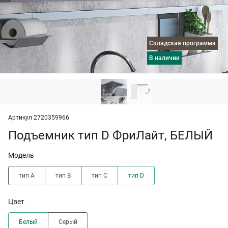
Складская программа
в наличии
Артикул 2720359966
Подъемник тип D ФриЛайт, БЕЛЫЙ
Модель
тип A
тип B
тип C
тип D
Цвет
Белый
Серый