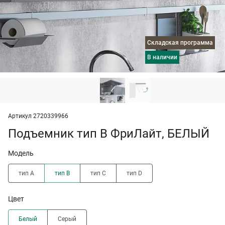
Складская программа
в наличии
Артикул 2720339966
Подъемник тип B ФриЛайт, БЕЛЫЙ
Модель
тип A
тип B
тип C
тип D
Цвет
Белый
Серый