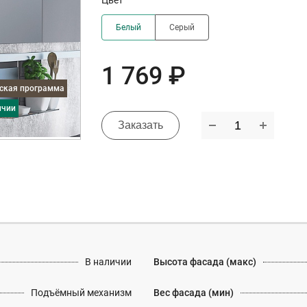
Цвет
Белый
Серый
1 769 ₽
дская программа
ичии
Заказать
В наличии
Высота фасада (макс)
Подъёмный механизм
Вес фасада (мин)