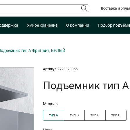
Доставка и опла
оддержка
Умное хранение
О компании
Подбор подъёмн
Подъемник тип A ФриЛайт, БЕЛЫЙ
Артикул 2720329966
Подъемник тип A
Модель
тип A
тип B
тип C
тип D