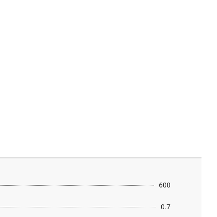
600
0.7