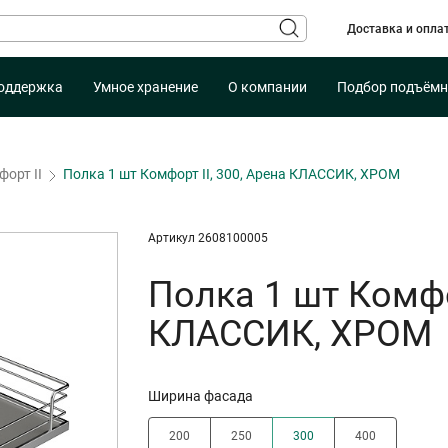
Доставка и опла
оддержка
Умное хранение
О компании
Подбор подъёмн
орт II
Полка 1 шт Комфорт II, 300, Арена КЛАССИК, ХРОМ
Артикул 2608100005
Полка 1 шт Комфор
КЛАССИК, ХРОМ
Ширина фасада
200
250
300
400