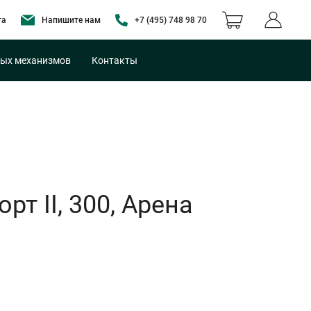
та
Напишите нам
+7 (495) 748 98 70
ых механизмов
Контакты
т II, 300, Арена