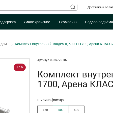
Доставка и опла
оддержка
Умное хранение
О компании
Подбор подъёмн
дем II
Комплект внутренний Тандем II, 500, H 1700, Арена КЛАСС
Артикул 0035720102
17 %
Комплект внутрен
1700, Арена КЛА
Ширина фасада
450
500
600