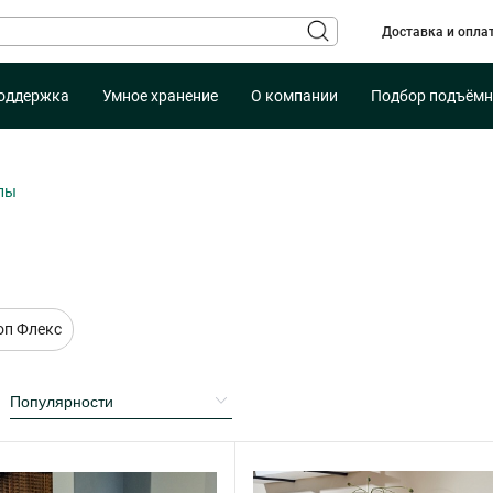
Доставка и опла
оддержка
Умное хранение
О компании
Подбор подъёмн
лы
оп Флекс