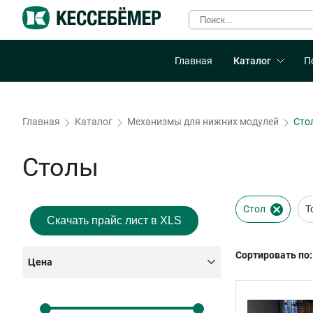
Главная
Каталог
П
Главная
Каталог
Механизмы для нижних модулей
Сто
Столы
Стол
Т
Скачать прайс лист в XLS
Сортировать по:
Цена