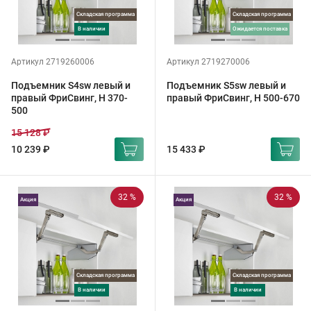
Складская программа
Складская программа
в наличии
ожидается поставка
Артикул 2719260006
Артикул 2719270006
Подъемник S4sw левый и
Подъемник S5sw левый и
правый ФриСвинг, H 370-
правый ФриСвинг, H 500-670
500
15 128 ₽
10 239 ₽
15 433 ₽
32 %
32 %
Акция
Акция
Складская программа
Складская программа
в наличии
в наличии