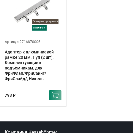
Складская программа
в наличии
Артикул 2716870006
Адаптер к алюминиевой
рамке 20 мм, 1 уп (2 шт),
Комплектующие к
подъемникам, для
ФриФлап/ФриСвинг/
ФриСлайд/, Никель
793 ₽
Компания Kesseböhmer