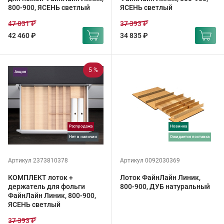
800-900, ЯСЕНЬ светлый
ЯСЕНЬ светлый
47 031 ₽
37 393 ₽
42 460 ₽
34 835 ₽
5 %
Акция
Распродажа
Новинка
Нет в наличии
ожидается поставка
Артикул 2373810378
Артикул 0092030369
КОМПЛЕКТ лоток +
Лоток ФайнЛайн Линик,
держатель для фольги
800-900, ДУБ натуральный
ФайнЛайн Линик, 800-900,
ЯСЕНЬ светлый
37 393 ₽