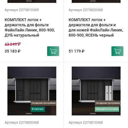
Артикул 2373810369
Артикул 2373820368
КОМПЛЕКТ лоток +
КОМПЛЕКТ лоток +
держатель для фольги
держатели для фольги и
ФайнЛайн Линик, 800-900,
для ножей ФайнЛайн Линик,
ДУБ натуральный
800-900, ЯСЕНЬ черный
43 249 ₽
35 183 ₽
51 179 ₽
Складская программа
Складская программа
в наличии
ожидается поставка
Артикул 2373800368
Артикул 2373810368