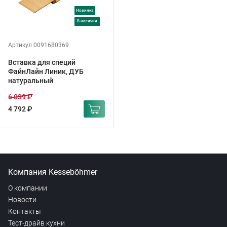
Новинка
в наличии
Артикул 0091680369
Вставка для специй
ФайнЛайн Линик, ДУБ
натуральный
6 039 ₽
4 792 ₽
Компания Kesseböhmer
О компании
Новости
Контакты
Тест-драйв кухни