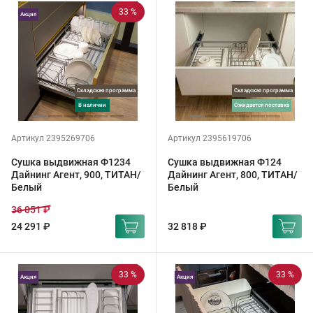
33 %
Акция
Складская программа
Складская программа
в наличии
ожидается поставка
Артикул 2395269706
Артикул 2395619706
Сушка выдвижная Ф1234
Сушка выдвижная Ф124
Дайнинг Агент, 900, ТИТАН/
Дайнинг Агент, 800, ТИТАН/
Белый
Белый
36 051 ₽
24 291 ₽
32 818 ₽
33 %
33 %
Акция
Акция