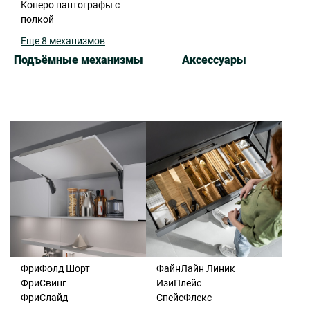
Конеро пантографы с
полкой
Еще 8 механизмов
Подъёмные механизмы
Аксессуары
ФриФолд Шорт
ФайнЛайн Линик
ФриСвинг
ИзиПлейс
ФриСлайд
СпейсФлекс