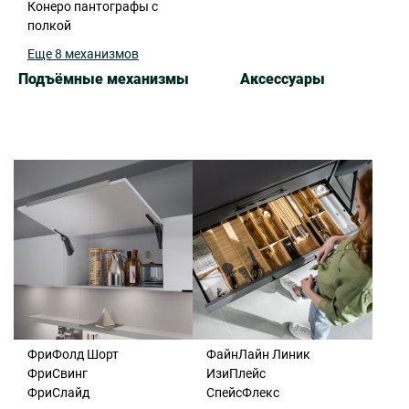
Конеро пантографы с
полкой
Еще 8 механизмов
Подъёмные механизмы
Аксессуары
ФриФолд Шорт
ФайнЛайн Линик
ФриСвинг
ИзиПлейс
ФриСлайд
СпейсФлекс