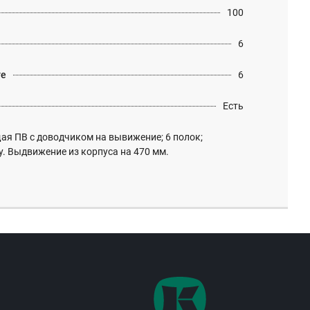
100
6
те
6
Есть
я ПВ с доводчиком на вывижение; 6 полок;
у. Выдвижение из корпуса на 470 мм.