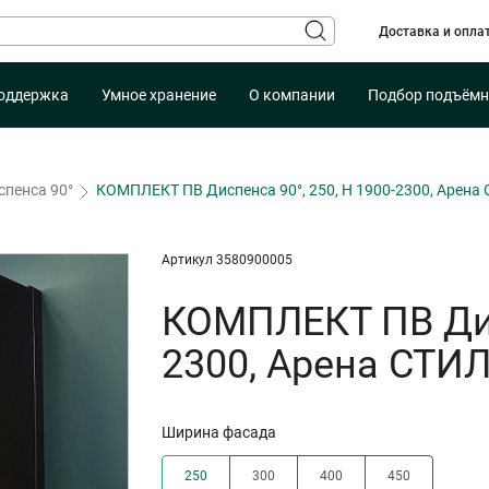
Доставка и опла
оддержка
Умное хранение
О компании
Подбор подъёмн
спенса 90°
КОМПЛЕКТ ПВ Диспенса 90°, 250, H 1900-2300, Арена
Артикул 3580900005
КОМПЛЕКТ ПВ Дисп
2300, Арена СТИ
Ширина фасада
250
300
400
450