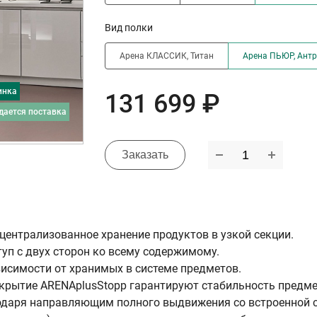
Вид полки
Арена КЛАССИК, Титан
Арена ПЬЮР, Ант
инка
131 699 ₽
дается поставка
Заказать
централизованное хранение продуктов в узкой секции.
уп с двух сторон ко всему содержимому.
исимости от хранимых в системе предметов.
крытие ARENAplusStopp гарантируют стабильность предм
годаря направляющим полного выдвижения со встроенной с