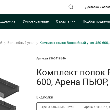
Доставка и опла
оддержка
Умное хранение
О компании
Подбор подъёмн
ей
Волшебный угол
Комплект полок Волшебный угол, 450-600
Артикул 2366419846
Комплект полок 
600, Арена ПЬЮР
Вид полки
Арена КЛАССИК, Титан
Арена КЛАССИК, 