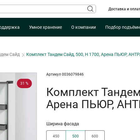
Доставка и опла
оддержка
Умное хранение
О компании
Подбор подъёмн
ндем Сайд
Комплект Тандем Сайд, 500, H 1700, Арена ПЬЮР, АНТ
Артикул 0036079846
31 %
Комплект Тандем 
Арена ПЬЮР, АН
Ширина фасада
450
500
600