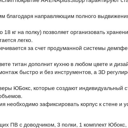
ислип покрытие ARENAplusStopp гарантируют ст
 мм благодаря направляющим полного выдвижени
по 18 кг на полку) позволяет организовать хране
ается легко.
чивается за счет продуманной системы демпферов 
ете титан дополнит кухню в любом цвете и диза
 монтаж быстро и без инструментов, а ЗD регули
зеры ЮБокс, которые создают индивидуальный с
 объемов.
ия необходимо зафиксировать корпус к стене и у
их ПВ с доводчиком, 3 полки, 1 комплект Юбокс,