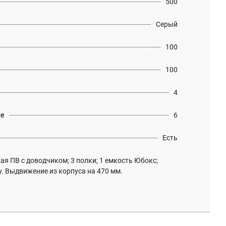
500
Серый
100
100
4
те
6
Есть
я ПВ с доводчиком; 3 полки; 1 емкость Юбокс;
у. Выдвижение из корпуса на 470 мм.