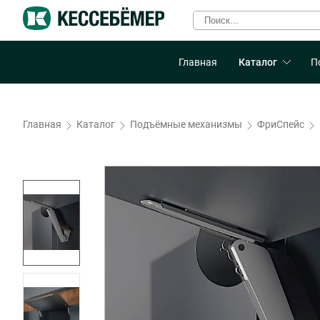
Главная
Каталог
П
Главная
Каталог
Подъёмные механизмы
ФриСпейс