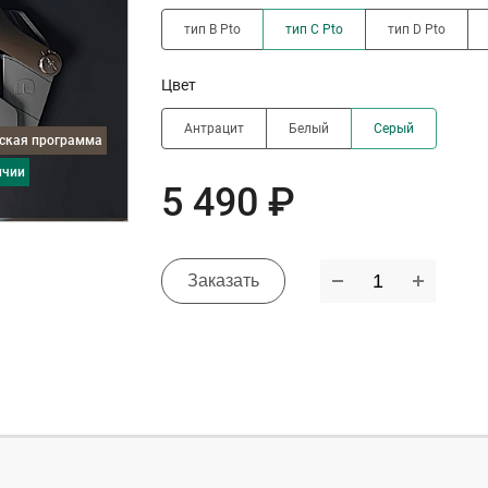
тип B Pto
тип C Pto
тип D Pto
Цвет
Антрацит
Белый
Серый
дская программа
ичии
5 490 ₽
Заказать