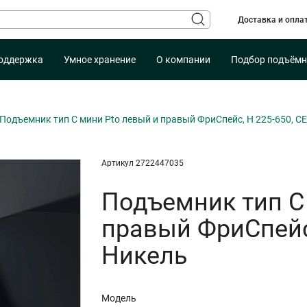
Доставка и опла
оддержка
Умное хранение
О компании
Подбор подъёмн
Подъемник тип C мини Pto левый и правый ФриСпейс, H 225-650, 
Артикул 2722447035
Подъемник тип C
правый ФриСпейс
Никель
Модель