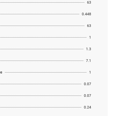
63
0.448
63
1
1.3
7.1
те
1
0.07
0.07
0.24