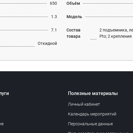
650
Объём
1.3
Модель
7.1
Состав
2 подъемника, л
товара
Pto; 2 крепления
Откидной
луги
Полезные материалы
Личный кабинет
Календарь мероприятий
ие
Персональные данные