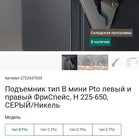
Складская программа
в наличии
Артикул 2722437035
Подъемник тип B мини Pto левый и
правый ФриСпейс, H 225-650,
СЕРЫЙ/Никель
Модель
тип B Pto
тип C Pto
тип D Pto
тип E Pto