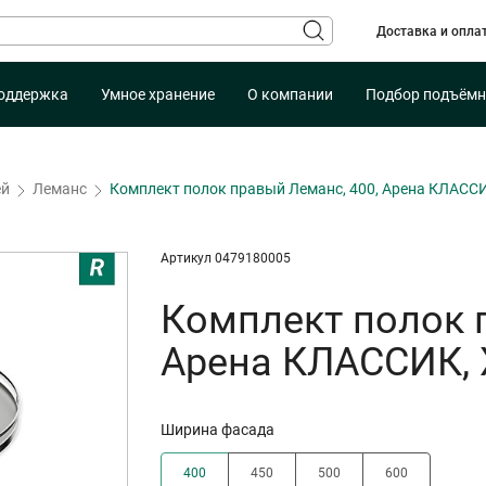
Доставка и опла
оддержка
Умное хранение
О компании
Подбор подъёмн
ей
Леманс
Комплект полок правый Леманс, 400, Арена КЛАСС
Артикул 0479180005
Комплект полок 
Арена КЛАССИК,
Ширина фасада
400
450
500
600