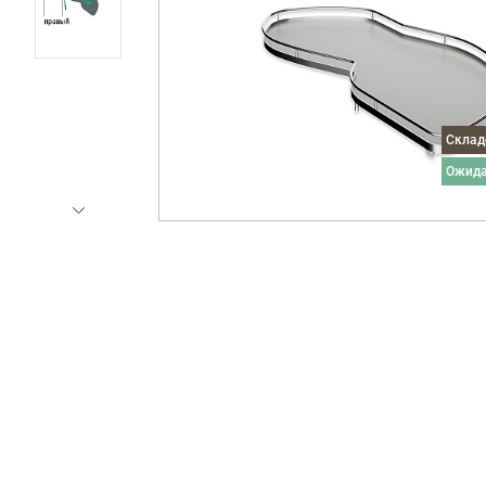
Скла
ожид