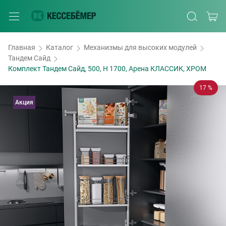
Главная
Каталог
Механизмы для высоких модулей
Тандем Сайд
Комплект Тандем Сайд, 500, H 1700, Арена КЛАССИК, ХРОМ
17 %
Акция