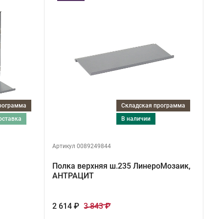
программа
Складская программа
поставка
в наличии
Артикул 0089249844
Полка верхняя ш.235 ЛинероМозаик,
АНТРАЦИТ
2 614 ₽
3 843 ₽