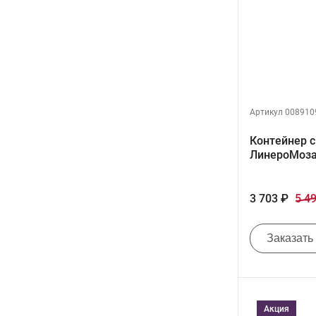
Артикул 008910
Контейнер 
ЛинероМоза
3 703 ₽
5 4
Заказать
Акция