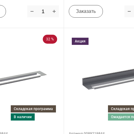
Заказать
32 %
Акция
Складская программа
Складская 
в наличии
ожидается 
9844
Артикул 0089219844