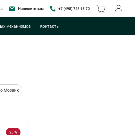
та
Напишите нам
+7 (495) 748 98 70
ых механизмов
Контакты
о Мозаик
26 %