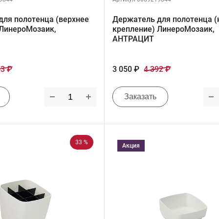
для полотенца (верхнее
Держатель для полотенца 
 ЛинероМозаик,
крепление) ЛинероМозаик,
АНТРАЦИТ
53 ₽
3 050 ₽
4 392 ₽
Заказать
33 %
Акция