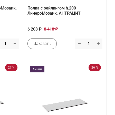
оМозаик,
Полка с рейлингом h.200
ЛинероМозаик, АНТРАЦИТ
6 208 ₽
8 418 ₽
Заказать
27 %
26 %
Акция