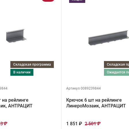
Складская программа
Складская 
в наличии
ожидается 
9844
Артикул 0089239844
 на рейлинге
Крючок 6 шт на рейлинге
аик, АНТРАЦИТ
ЛинероМозаик, АНТРАЦИТ
13 ₽
1 851 ₽
2 501 ₽