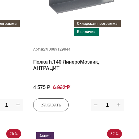
программа
Складская программа
в наличии
Артикул 0089129844
Полка h.140 ЛинероМозаик,
АНТРАЦИТ
4 575 ₽
6 832 ₽
Заказать
26 %
32 %
Акция