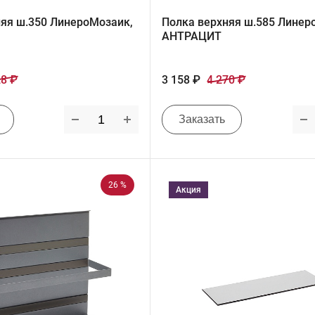
няя ш.350 ЛинероМозаик,
Полка верхняя ш.585 Линер
АНТРАЦИТ
28 ₽
3 158 ₽
4 270 ₽
Заказать
26 %
Акция