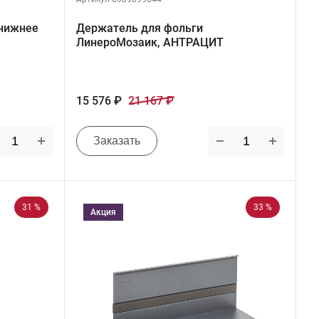
(нижнее
Держатель для фольги
ЛинероМозаик, АНТРАЦИТ
15 576 ₽
21 167 ₽
Заказать
31 %
33 %
Акция