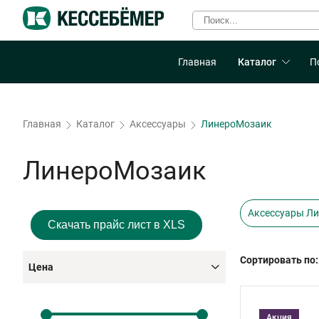
Главная
Каталог
П
Главная
Каталог
Аксессуары
ЛинероМозаик
ЛинероМозаик
Аксессуары Л
Скачать прайс лист в XLS
Сортировать по:
Цена
Акция