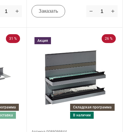
Заказать
31 %
26 %
Акция
программа
Складская программа
поставка
в наличии
Артикул 0089099844