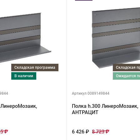
Складская программа
Складская 
в наличии
ожидается 
9844
Артикул 0089149844
 ЛинероМозаик,
Полка h.300 ЛинероМозаик,
АНТРАЦИТ
25 ₽
6 426 ₽
8 723 ₽