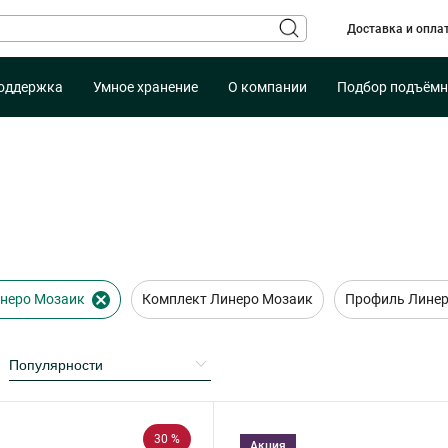
Доставка и опла
оддержка
Умное хранение
О компании
Подбор подъёмн
инеро Мозаик
Комплект Линеро Мозаик
Профиль Линер
30 %
Акция