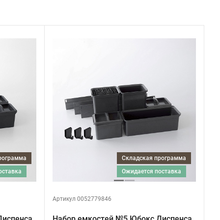
программа
Складская программа
поставка
ожидается поставка
Артикул 0052779846
Диспенса
Набор емкостей №5 Юбокс Диспенса