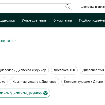
Доставка и опла
оддержка
Умное хранение
О компании
Подбор подъёмн
спенса 90°
Диспенса / Диспенса Джуниор
Диспенса 150
Диспенса 250
окс
Комплектующие к Диспенса
Комплектующие к Диспен
спенсы/Диспенсы Джуниор