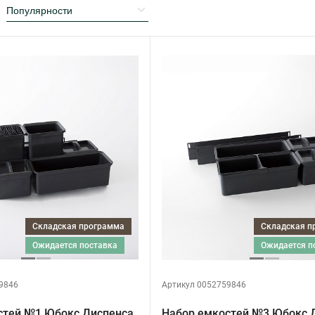
Складская программа
Складская 
ожидается поставка
ожидается 
9846
Артикул 0052759846
стей №1 Юбокс Диспенса
Набор емкостей №3 Юбокс 