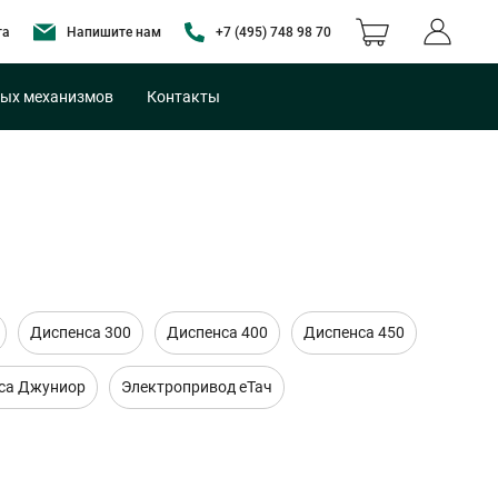
та
Напишите нам
+7 (495) 748 98 70
ых механизмов
Контакты
Диспенса 300
Диспенса 400
Диспенса 450
са Джуниор
Электропривод еТач