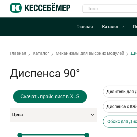
Главная
Каталог
П
Главная
Каталог
Механизмы для высоких модулей
Ди
Диспенса 90°
Делитель для 
Скачать прайс лист в XLS
Диспенса с Юб
Цена
Юбокс для Ди