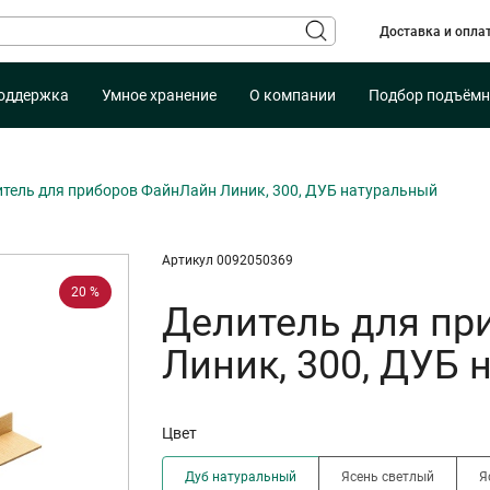
Доставка и опла
оддержка
Умное хранение
О компании
Подбор подъёмн
тель для приборов ФайнЛайн Линик, 300, ДУБ натуральный
Артикул 0092050369
20 %
Делитель для пр
Линик, 300, ДУБ
Цвет
Дуб натуральный
Ясень светлый
Я