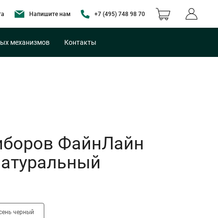
та
Напишите нам
+7 (495) 748 98 70
ых механизмов
Контакты
иборов ФайнЛайн
 натуральный
сень черный