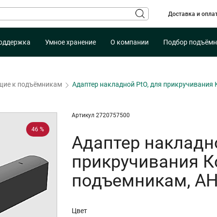
Доставка и опла
оддержка
Умное хранение
О компании
Подбор подъёмн
ие к подъёмникам
Адаптер накладной PtO, для прикручивани
Артикул 2720757500
46 %
Адаптер накладно
прикручивания 
подъемникам, А
Цвет