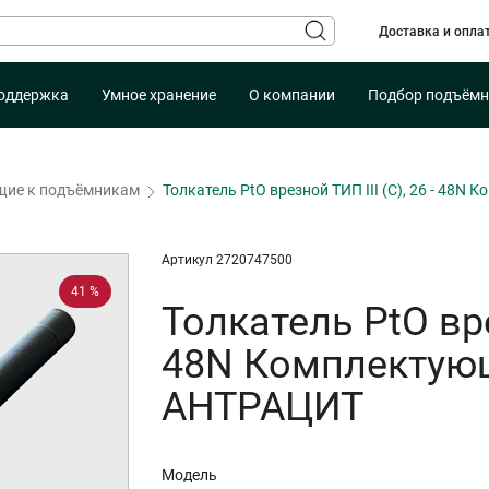
Доставка и опла
оддержка
Умное хранение
О компании
Подбор подъёмн
ие к подъёмникам
Толкатель PtO врезной ТИП III (C), 26 - 48
Артикул 2720747500
41 %
Толкатель PtO врез
48N Комплектую
АНТРАЦИТ
Модель