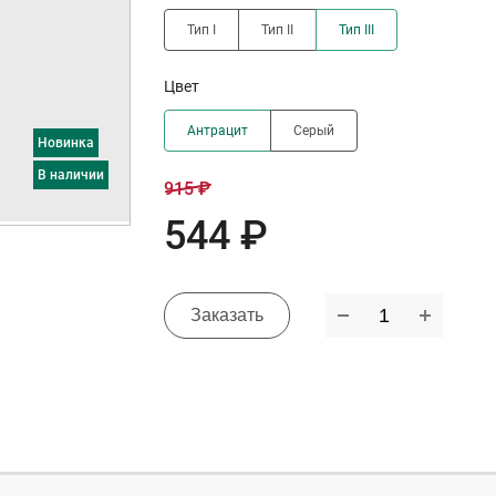
Тип I
Тип II
Тип III
Цвет
Антрацит
Серый
Новинка
в наличии
915 ₽
544 ₽
Заказать