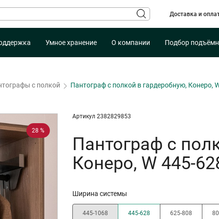
Доставка и опла
оддержка
Умное хранение
О компании
Подбор подъёмн
нтографы с полкой
Пантограф с полкой в гардеробную, Конеро,
Артикул 2382829853
28 %
Пантограф с полк
Конеро, W 445-6
Ширина системы
445-1068
445-628
625-808
80