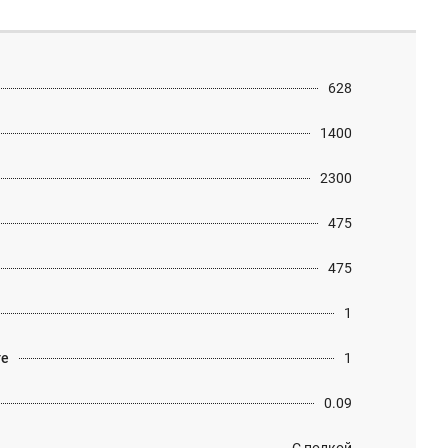
628
1400
2300
475
475
1
те
1
0.09