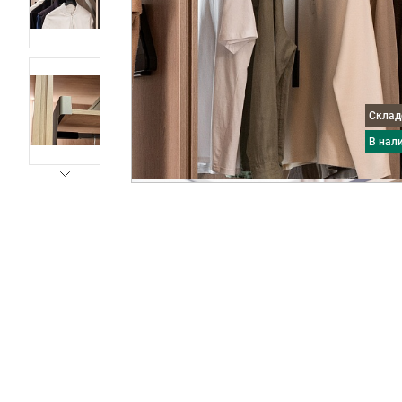
Скла
в нал