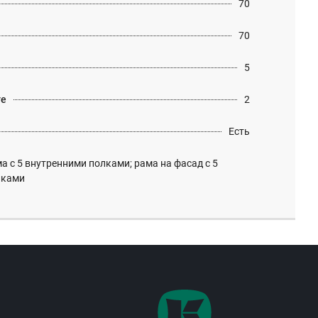
70
70
5
те
2
Есть
а с 5 внутренними полками; рама на фасад с 5
лками