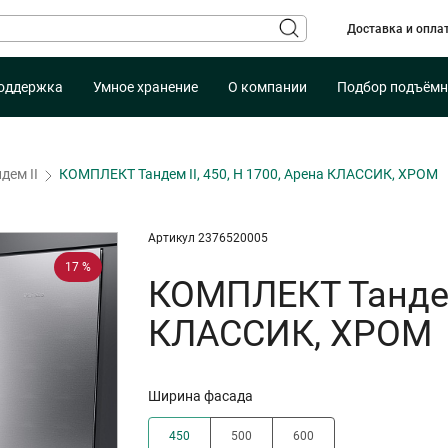
Доставка и опла
оддержка
Умное хранение
О компании
Подбор подъёмн
дем II
КОМПЛЕКТ Тандем II, 450, H 1700, Арена КЛАССИК, ХРОМ
Артикул 2376520005
17 %
КОМПЛЕКТ Тандем 
КЛАССИК, ХРОМ
Ширина фасада
450
500
600