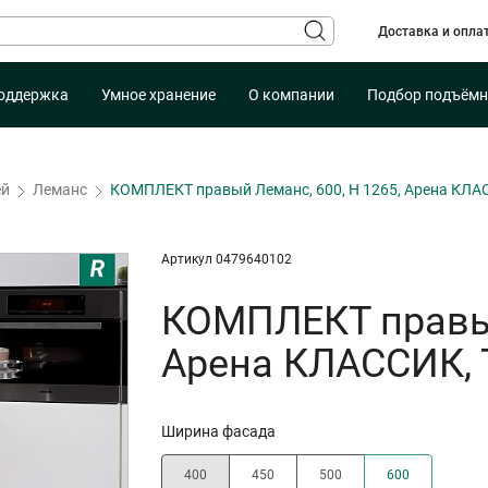
Доставка и опла
оддержка
Умное хранение
О компании
Подбор подъёмн
ей
Леманс
КОМПЛЕКТ правый Леманс, 600, H 1265, Арена КЛА
Артикул 0479640102
КОМПЛЕКТ правый
Арена КЛАССИК,
Ширина фасада
400
450
500
600