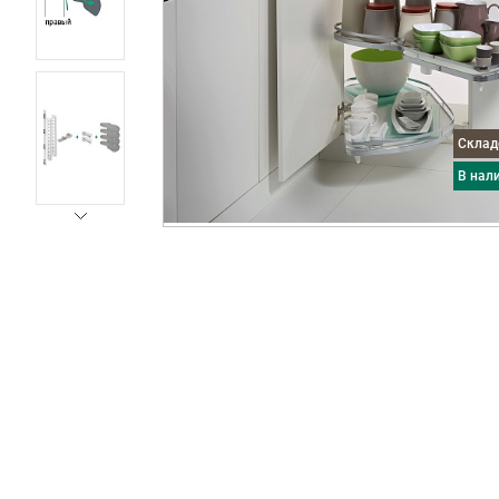
Скла
в нал