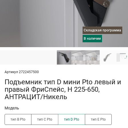
Складская программа
в наличии
Артикул 2722457500
Подъемник тип D мини Pto левый и
правый ФриСпейс, H 225-650,
АНТРАЦИТ/Никель
Модель
тип B Pto
тип C Pto
тип D Pto
тип E Pto