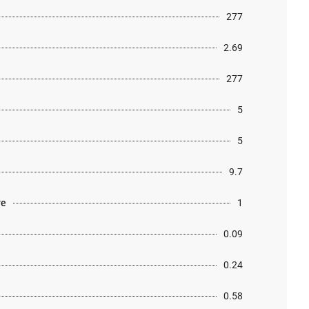
277
2.69
277
5
5
9.7
те
1
0.09
0.24
0.58