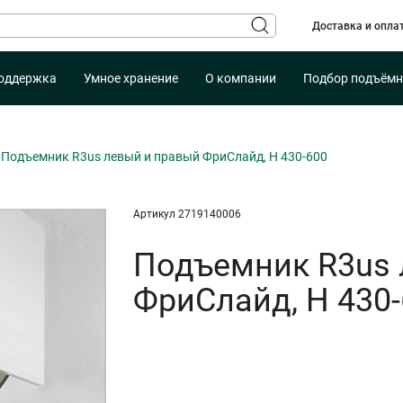
Доставка и опла
оддержка
Умное хранение
О компании
Подбор подъёмн
Подъемник R3us левый и правый ФриСлайд, H 430-600
Артикул 2719140006
Подъемник R3us 
ФриСлайд, H 430