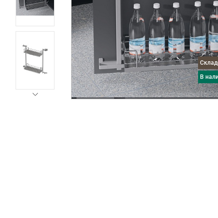
Скла
в нал