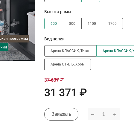
Высота рамы
600
800
1100
1700
дская программа
Вид полки
ичии
Арена КЛАССИК, Титан
Арена КЛАССИК, 
Арена СТИЛЬ, Хром
37 637 ₽
31 371 ₽
Заказать