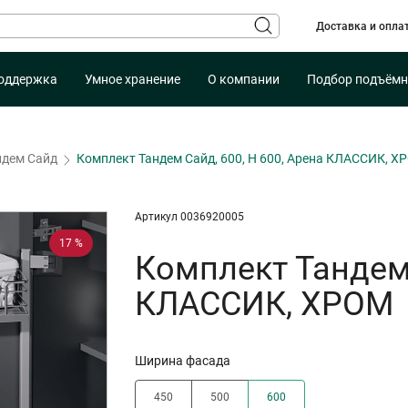
Доставка и опла
оддержка
Умное хранение
О компании
Подбор подъёмн
ндем Сайд
Комплект Тандем Сайд, 600, H 600, Арена КЛАССИК, Х
Артикул 0036920005
17 %
Комплект Тандем 
КЛАССИК, ХРОМ
Ширина фасада
450
500
600