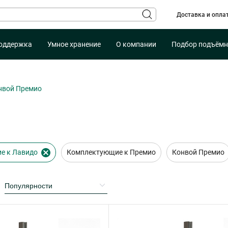
Доставка и опла
оддержка
Умное хранение
О компании
Подбор подъёмн
нвой Премио
е к Лавидо
Комплектующие к Премио
Конвой Премио