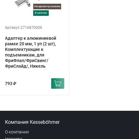
Складская программа
в наличии
Артикул 2716870006
Адаптер к алюминиевой
рамке 20 мм, 1 уп (2 шт),
Комплектующие к
подъемникам, для
ФриФлап/ФриСвинг/
ФриСлайд/, Никель
793 ₽
Компания Kesseböhmer
О компании