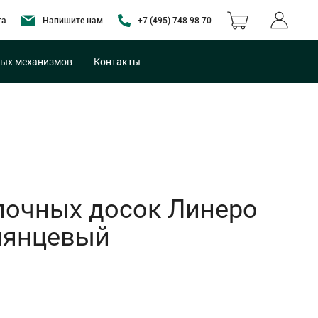
та
Напишите нам
+7 (495) 748 98 70
ых механизмов
Контакты
лочных досок Линеро
лянцевый