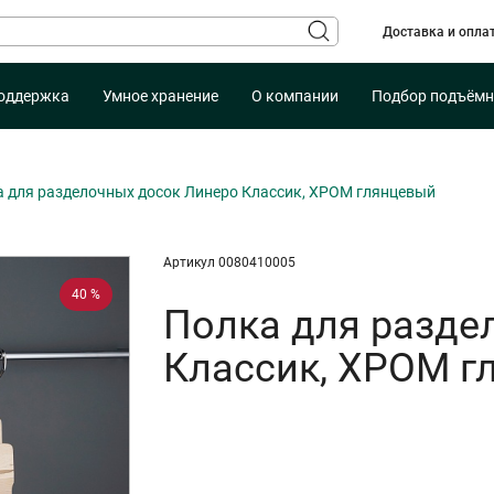
Доставка и опла
оддержка
Умное хранение
О компании
Подбор подъёмн
 для разделочных досок Линеро Классик, ХРОМ глянцевый
Артикул 0080410005
40 %
Полка для разде
Классик, ХРОМ г