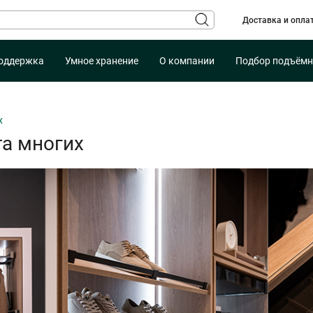
Доставка и опла
оддержка
Умное хранение
О компании
Подбор подъёмн
х
та многих