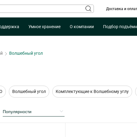
Доставка и опла
оддержка
Умное хранение
О компании
Подбор подъёмн
ей
Волшебный угол
tO
Волшебный угол
Комплектующие к Волшебному углу