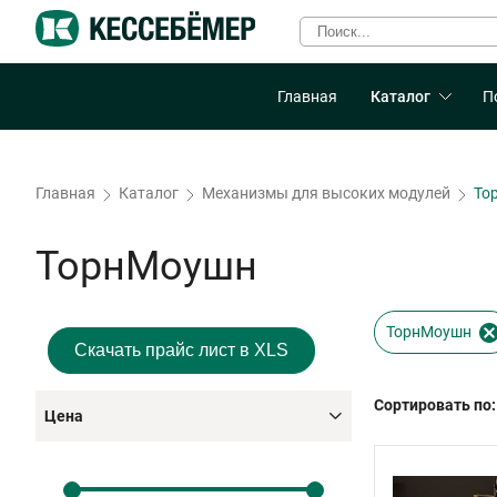
Главная
Каталог
П
Главная
Каталог
Механизмы для высоких модулей
То
ТорнМоушн
ТорнМоушн
Скачать прайс лист в XLS
Сортировать по:
Цена