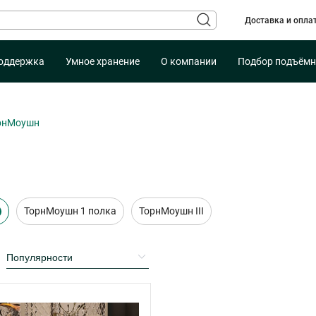
Доставка и опла
оддержка
Умное хранение
О компании
Подбор подъёмн
рнМоушн
ТорнМоушн 1 полка
ТорнМоушн III