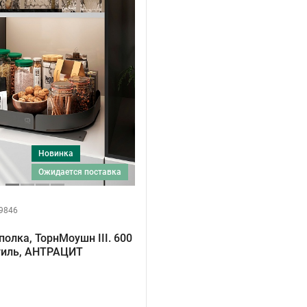
Новинка
ожидается поставка
9846
полка, ТорнМоушн III. 600
тиль, АНТРАЦИТ