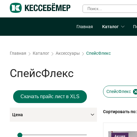
Главная
Каталог
П
Главная
Каталог
Аксессуары
СпейсФлекс
СпейсФлекс
СпейсФлекс
Скачать прайс лист в XLS
Сортировать по:
Цена
Акция