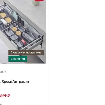
Складская программа
в наличии
0005
, Хром/Антрацит
 897 ₽