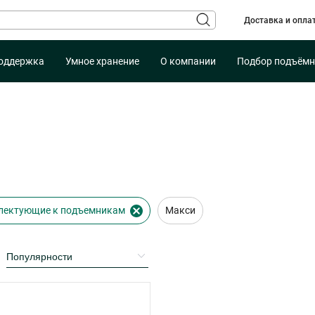
Доставка и опла
оддержка
Умное хранение
О компании
Подбор подъёмн
лектующие к подъемникам
Макси