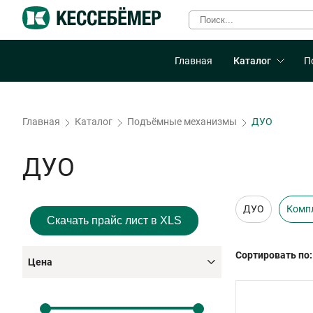
Главная
Каталог
П
Главная
Каталог
Подъёмные механизмы
ДУО
ДУО
ДУО
Комп
Скачать прайс лист в XLS
Сортировать по:
Цена