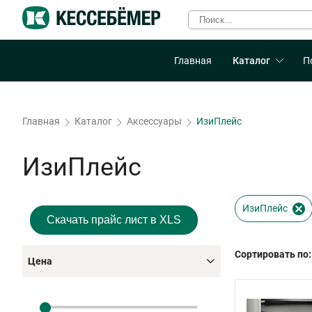
Главная
Каталог
П
Главная
Каталог
Аксессуары
ИзиПлейс
ИзиПлейс
ИзиПлейс
Скачать прайс лист в XLS
Сортировать по:
Цена